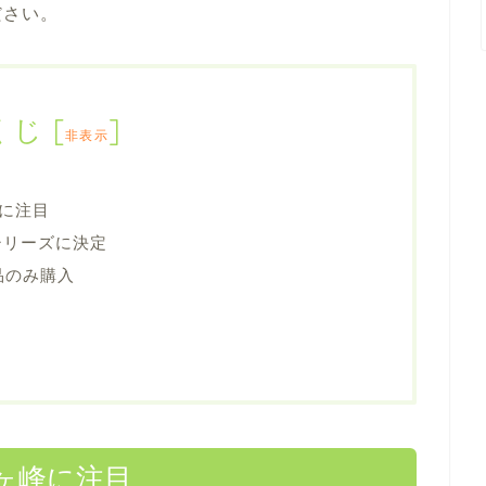
ださい。
くじ
[
]
非表示
に注目
シリーズに決定
品のみ購入
ヶ峰に注目