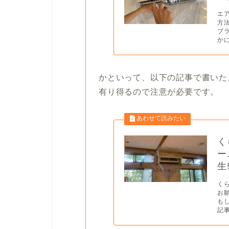
エ
方
ブ
かに.
かといって、以下の記事で書いた
有り得るので注意が必要です。
く
ー
生
く
お
も
記事.