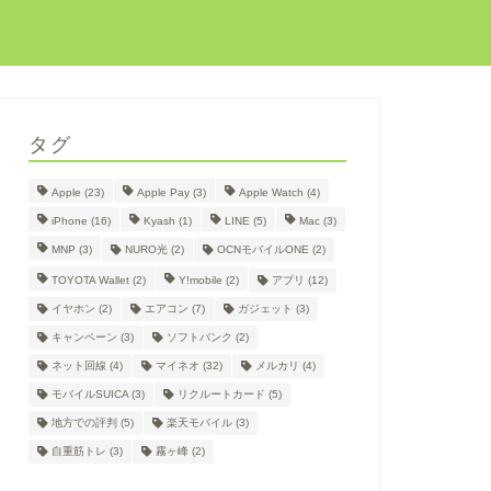
タグ
Apple
(23)
Apple Pay
(3)
Apple Watch
(4)
iPhone
(16)
Kyash
(1)
LINE
(5)
Mac
(3)
MNP
(3)
NURO光
(2)
OCNモバイルONE
(2)
TOYOTA Wallet
(2)
Y!mobile
(2)
アプリ
(12)
イヤホン
(2)
エアコン
(7)
ガジェット
(3)
キャンペーン
(3)
ソフトバンク
(2)
ネット回線
(4)
マイネオ
(32)
メルカリ
(4)
モバイルSUICA
(3)
リクルートカード
(5)
地方での評判
(5)
楽天モバイル
(3)
自重筋トレ
(3)
霧ヶ峰
(2)