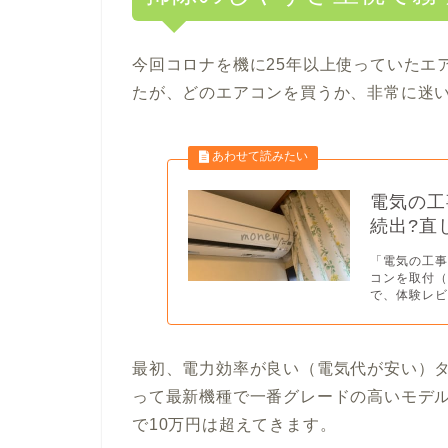
今回コロナを機に25年以上使っていたエ
たが、どのエアコンを買うか、非常に迷
電気の工
続出?直
「電気の工事
コンを取付
で、体験レビ.
最初、電力効率が良い（電気代が安い）
って最新機種で一番グレードの高いモデ
で10万円は超えてきます。