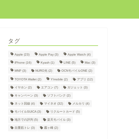
タグ
Apple
(23)
Apple Pay
(3)
Apple Watch
(4)
iPhone
(16)
Kyash
(1)
LINE
(5)
Mac
(3)
MNP
(3)
NURO光
(2)
OCNモバイルONE
(2)
TOYOTA Wallet
(2)
Y!mobile
(2)
アプリ
(12)
イヤホン
(2)
エアコン
(7)
ガジェット
(3)
キャンペーン
(3)
ソフトバンク
(2)
ネット回線
(4)
マイネオ
(32)
メルカリ
(4)
モバイルSUICA
(3)
リクルートカード
(5)
地方での評判
(5)
楽天モバイル
(3)
自重筋トレ
(3)
霧ヶ峰
(2)