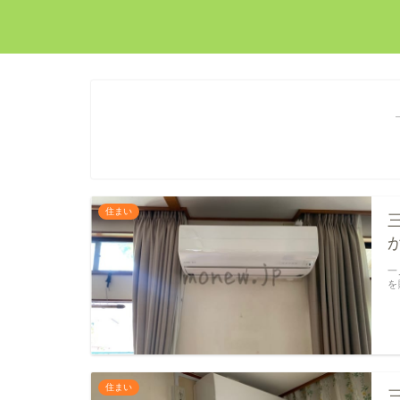
住まい
一
を
住まい