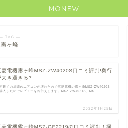
MONEW
― TAG ―
霧ヶ峰
三菱電機霧ヶ峰MSZ-ZW4020S口コミ評判!奥行
が大き過ぎる?
戸建ての居間のエアコンが壊れたので三菱電機の霧ヶ峰MSZ-ZW4020S
購入したのでレビューをお伝えします。MSZ-ZW4021S、MS …
2022年1月25日
三菱電機霧ヶ峰MSZ-GE2219の口コミ評判！掃