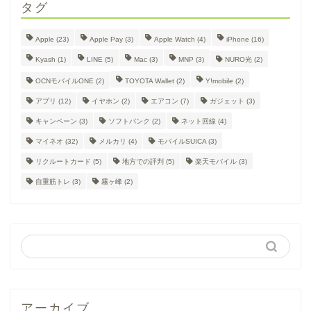
タグ
Apple
(23)
Apple Pay
(3)
Apple Watch
(4)
iPhone
(16)
Kyash
(1)
LINE
(5)
Mac
(3)
MNP
(3)
NURO光
(2)
OCNモバイルONE
(2)
TOYOTA Wallet
(2)
Y!mobile
(2)
アプリ
(12)
イヤホン
(2)
エアコン
(7)
ガジェット
(3)
キャンペーン
(3)
ソフトバンク
(2)
ネット回線
(4)
マイネオ
(32)
メルカリ
(4)
モバイルSUICA
(3)
リクルートカード
(5)
地方での評判
(5)
楽天モバイル
(3)
自重筋トレ
(3)
霧ヶ峰
(2)
アーカイブ