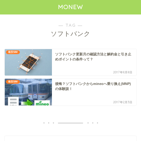
MONEW
― TAG ―
ソフトバンク
格安SIM
ソフトバンク更新月の確認方法と解約金と引き止
めポイントの条件って？
2017年8月8日
格安SIM
後悔？ソフトバンクからmineoへ乗り換え(MNP)
の体験談！
2017年2月3日