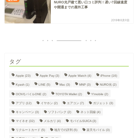
格安SIM
NURO光戸建て悪い口コミ評判！遅い?回線速度
や開通までの屋外工事
2018年8月9日
タグ
Apple
(23)
Apple Pay
(3)
Apple Watch
(4)
iPhone
(16)
Kyash
(1)
LINE
(5)
Mac
(3)
MNP
(3)
NURO光
(2)
OCNモバイルONE
(2)
TOYOTA Wallet
(2)
Y!mobile
(2)
アプリ
(12)
イヤホン
(2)
エアコン
(7)
ガジェット
(3)
キャンペーン
(3)
ソフトバンク
(2)
ネット回線
(4)
マイネオ
(32)
メルカリ
(4)
モバイルSUICA
(3)
リクルートカード
(5)
地方での評判
(5)
楽天モバイル
(3)