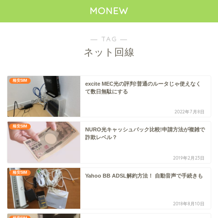
MONEW
― TAG ―
ネット回線
格安SIM
excite MEC光の評判!普通のルータじゃ使えなく
て数日無駄にする
2022年7月8日
格安SIM
NURO光キャッシュバック比較!申請方法が複雑で
詐欺レベル？
2019年2月23日
格安SIM
Yahoo BB ADSL解約方法！ 自動音声で手続きも
2018年8月10日