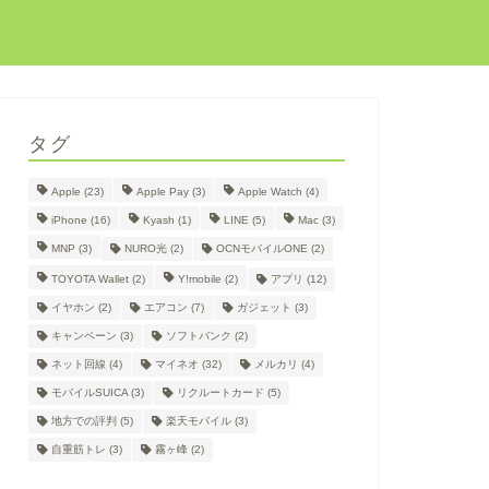
タグ
Apple
(23)
Apple Pay
(3)
Apple Watch
(4)
iPhone
(16)
Kyash
(1)
LINE
(5)
Mac
(3)
MNP
(3)
NURO光
(2)
OCNモバイルONE
(2)
TOYOTA Wallet
(2)
Y!mobile
(2)
アプリ
(12)
イヤホン
(2)
エアコン
(7)
ガジェット
(3)
キャンペーン
(3)
ソフトバンク
(2)
ネット回線
(4)
マイネオ
(32)
メルカリ
(4)
モバイルSUICA
(3)
リクルートカード
(5)
地方での評判
(5)
楽天モバイル
(3)
自重筋トレ
(3)
霧ヶ峰
(2)