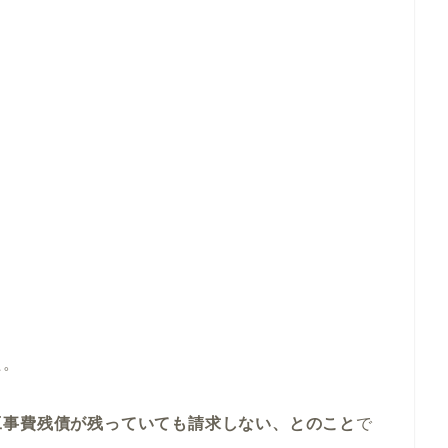
た。
工事費残債が残っていても請求しない、とのこと
で