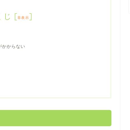
くじ
[
]
非表示
がかからない