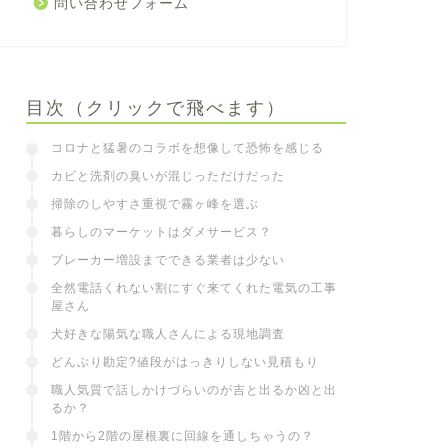
問い合わせフォーム
目次（クリックで飛べます）
コロナと猛暑のコラボを想像して恐怖を感じる
カビと洗剤の臭いが混じっただけだった
掃除のしやすさ重視で霧ヶ峰を選ぶ
暮らしのマーケットはダメサービス？
ブレーカー増設までできる業者は少ない
全然電話くれない割にすぐ来てくれた電気の工事
屋さん
犬好きな陽気な職人さんによる現地調査
どんぶり勘定?値段がはっきりしない見積もり
職人気質で話しかけづらいのが吉と出るか凶と出
るか？
1階から2階の屋根裏に回線を通しちゃうの？