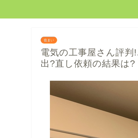
住まい
電気の工事屋さん評判
出?直し依頼の結果は?