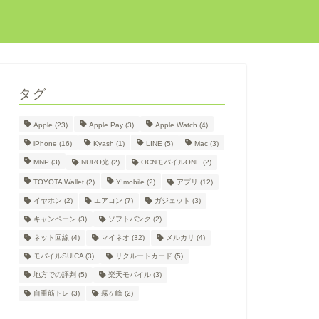
タグ
Apple
(23)
Apple Pay
(3)
Apple Watch
(4)
iPhone
(16)
Kyash
(1)
LINE
(5)
Mac
(3)
MNP
(3)
NURO光
(2)
OCNモバイルONE
(2)
TOYOTA Wallet
(2)
Y!mobile
(2)
アプリ
(12)
イヤホン
(2)
エアコン
(7)
ガジェット
(3)
キャンペーン
(3)
ソフトバンク
(2)
ネット回線
(4)
マイネオ
(32)
メルカリ
(4)
モバイルSUICA
(3)
リクルートカード
(5)
地方での評判
(5)
楽天モバイル
(3)
自重筋トレ
(3)
霧ヶ峰
(2)