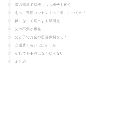
隣の部屋で待機しつつ様子を伺う
えっ、専用コンセントって天井につくの？
後になって続出する疑問点
父の不満が爆発
父と子で万全の監視体制をしく
交通費くらいは出そうか
それでも不満はなくならない
まとめ