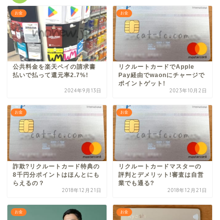
お金
お金
公共料金を楽天ペイの請求書
リクルートカードでApple
払いで払って還元率2.7%!
Pay経由でwaonにチャージで
ポイントゲット!
2024年9月13日
2023年10月2日
お金
お金
詐欺?リクルートカード特典の
リクルートカードマスターの
8千円分ポイントはほんとにも
評判とデメリット!審査は自営
らえるの？
業でも通る?
2018年12月21日
2018年12月21日
お金
お金