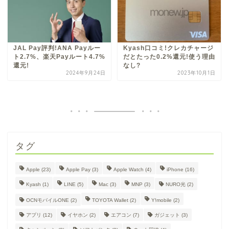
JAL Pay評判!ANA Payルー
Kyash口コミ!クレカチャージ
ト2.7%、楽天Payルート4.7%
だとたった0.2%還元!使う理由
還元!
なし?
2024年9月24日
2023年10月1日
タグ
Apple
(23)
Apple Pay
(3)
Apple Watch
(4)
iPhone
(16)
Kyash
(1)
LINE
(5)
Mac
(3)
MNP
(3)
NURO光
(2)
OCNモバイルONE
(2)
TOYOTA Wallet
(2)
Y!mobile
(2)
アプリ
(12)
イヤホン
(2)
エアコン
(7)
ガジェット
(3)