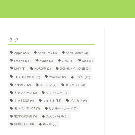
タグ
Apple
(23)
Apple Pay
(3)
Apple Watch
(4)
iPhone
(16)
Kyash
(1)
LINE
(5)
Mac
(3)
MNP
(3)
NURO光
(2)
OCNモバイルONE
(2)
TOYOTA Wallet
(2)
Y!mobile
(2)
アプリ
(12)
イヤホン
(2)
エアコン
(7)
ガジェット
(3)
キャンペーン
(3)
ソフトバンク
(2)
ネット回線
(4)
マイネオ
(32)
メルカリ
(4)
モバイルSUICA
(3)
リクルートカード
(5)
地方での評判
(5)
楽天モバイル
(3)
自重筋トレ
(3)
霧ヶ峰
(2)