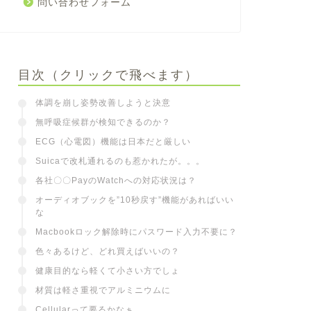
問い合わせフォーム
目次（クリックで飛べます）
体調を崩し姿勢改善しようと決意
無呼吸症候群が検知できるのか？
ECG（心電図）機能は日本だと厳しい
Suicaで改札通れるのも惹かれたが。。。
各社〇〇PayのWatchへの対応状況は？
オーディオブックを”10秒戻す”機能があればいい
な
Macbookロック解除時にパスワード入力不要に？
色々あるけど、どれ買えばいいの？
健康目的なら軽くて小さい方でしょ
材質は軽さ重視でアルミニウムに
Cellularって要るかなぁ