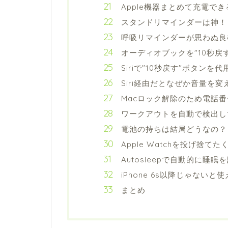
Apple機器まとめて充電で
スタンドリマインダーは神！
呼吸リマインダーが思わぬ良
オーディオブックを"10秒戻
Siriで"10秒戻す"ボタンを
Siri経由だとなぜか音量を
Macロック解除のため電話番
ワークアウトを自動で検出し
電池の持ちは結局どうなの？
Apple Watchを投げ捨て
Autosleepで自動的に睡
iPhone 6s以降じゃないと
まとめ