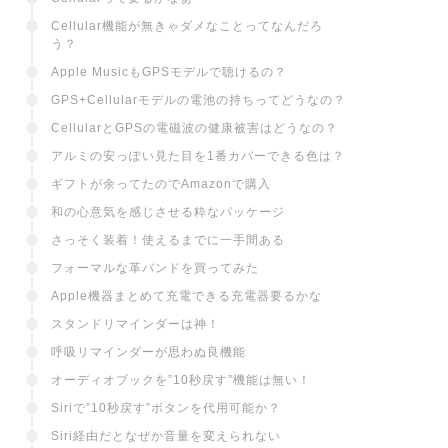
Cellular機能が無きゃダメなことってなんだろ
う？
Apple MusicもGPSモデルで聴けるの？
GPS+Cellularモデルの電池の持ちってどうなの？
CellularとGPSの電磁波の健康被害はどうなの？
アルミの安っぽい見た目を1番カバーできる色は？
ギフトが余ってたのでAmazonで購入
和の心意気を感じさせる粋なパッケージ
さっそく装着！使えるまでに一手間ある
フォーマルな革バンドを買ってみた
Apple機器まとめて充電できる充電器要るかな
スタンドリマインダーは神！
呼吸リマインダーが思わぬ良機能
オーディオブックを”10秒戻す”機能は無い！
Siriで”10秒戻す”ボタンを代用可能か？
Siri経由だとなぜか音量を変えられない