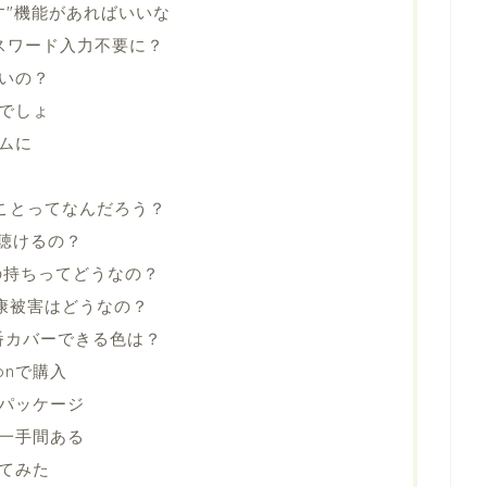
す"機能があればいいな
パスワード入力不要に？
いの？
でしょ
ムに
メなことってなんだろう？
ルで聴けるの？
電池の持ちってどうなの？
の健康被害はどうなの？
番カバーできる色は？
onで購入
パッケージ
一手間ある
てみた