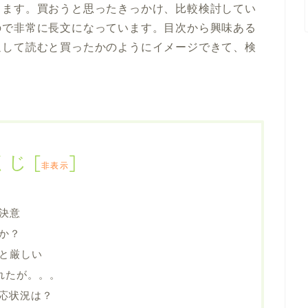
します。買おうと思ったきっかけ、比較検討してい
ので非常に長文になっています。目次から興味ある
通して読むと買ったかのようにイメージできて、検
くじ
[
]
非表示
決意
か？
だと厳しい
かれたが。。。
対応状況は？