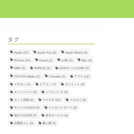
タグ
Apple
(23)
Apple Pay
(3)
Apple Watch
(4)
iPhone
(16)
Kyash
(1)
LINE
(5)
Mac
(3)
MNP
(3)
NURO光
(2)
OCNモバイルONE
(2)
TOYOTA Wallet
(2)
Y!mobile
(2)
アプリ
(12)
イヤホン
(2)
エアコン
(7)
ガジェット
(3)
キャンペーン
(3)
ソフトバンク
(2)
ネット回線
(4)
マイネオ
(32)
メルカリ
(4)
モバイルSUICA
(3)
リクルートカード
(5)
地方での評判
(5)
楽天モバイル
(3)
自重筋トレ
(3)
霧ヶ峰
(2)