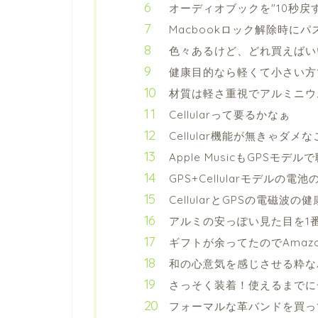
オーディオブックを"10秒戻
Macbookロック解除時に
色々あるけど、どれ買えばい
健康目的なら軽くて小さい方
材質は軽さ重視でアルミニウ
Cellularって要るかなぁ
Cellular機能が無きゃダ
Apple MusicもGPSモデ
GPS+Cellularモデルの
CellularとGPSの電磁波
アルミの安っぽい見た目を1
ギフトが余ってたのでAmaz
和の心意気を感じさせる粋な
さっそく装着！使えるまでに
フォーマルな革バンドを買っ