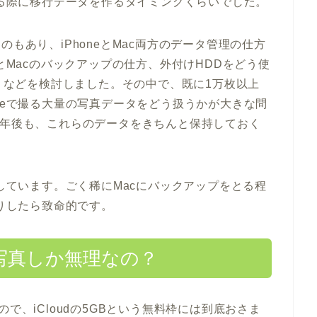
える際に移行データを作るタイミングくらいでした。
もあり、iPhoneとMac両方のデータ管理の仕方
eとMacのバックアップの仕方、外付けHDDをどう使
か、などを検討しました。その中で、既に1万枚以上
neで撮る大量の写真データをどう扱うかが大きな問
0年後も、これらのデータをきちんと保持しておく
理しています。ごく稀にMacにバックアップをとる程
たりしたら致命的です。
d写真しか無理なの？
で、iCloudの5GBという無料枠には到底おさま