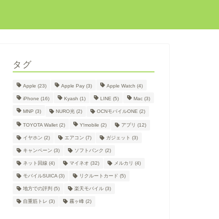
タグ
Apple
(23)
Apple Pay
(3)
Apple Watch
(4)
iPhone
(16)
Kyash
(1)
LINE
(5)
Mac
(3)
MNP
(3)
NURO光
(2)
OCNモバイルONE
(2)
TOYOTA Wallet
(2)
Y!mobile
(2)
アプリ
(12)
イヤホン
(2)
エアコン
(7)
ガジェット
(3)
キャンペーン
(3)
ソフトバンク
(2)
ネット回線
(4)
マイネオ
(32)
メルカリ
(4)
モバイルSUICA
(3)
リクルートカード
(5)
地方での評判
(5)
楽天モバイル
(3)
自重筋トレ
(3)
霧ヶ峰
(2)