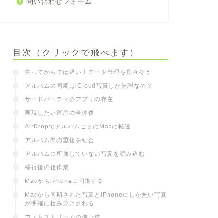
問い合わせフォーム
目次（クリックで飛べます）
失ってからでは遅い！データ管理を見直そう
アルバムの同期はiCloud写真しか無理なの？
サードパーティのアプリの存在
実現したい運用の全体像
AirDropでアルバムごとにMacに転送
アルバム間の重複を結合
アルバムに所属していない写真を読み込む
移行後の後作業
MacからiPhoneに同期する
Macから同期された写真とiPhoneにしか無い写真
が明確に棲み分けされる
フォトストリームの使い道