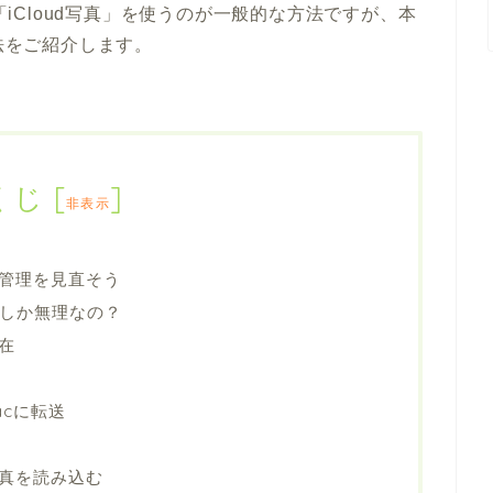
と「iCloud写真」を使うのが一般的な方法ですが、本
方法をご紹介します。
くじ
[
]
非表示
管理を見直そう
真しか無理なの？
在
acに転送
真を読み込む