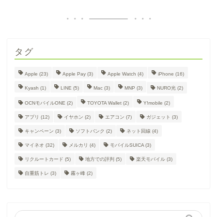
タグ
Apple
(23)
Apple Pay
(3)
Apple Watch
(4)
iPhone
(16)
Kyash
(1)
LINE
(5)
Mac
(3)
MNP
(3)
NURO光
(2)
OCNモバイルONE
(2)
TOYOTA Wallet
(2)
Y!mobile
(2)
アプリ
(12)
イヤホン
(2)
エアコン
(7)
ガジェット
(3)
キャンペーン
(3)
ソフトバンク
(2)
ネット回線
(4)
マイネオ
(32)
メルカリ
(4)
モバイルSUICA
(3)
リクルートカード
(5)
地方での評判
(5)
楽天モバイル
(3)
自重筋トレ
(3)
霧ヶ峰
(2)