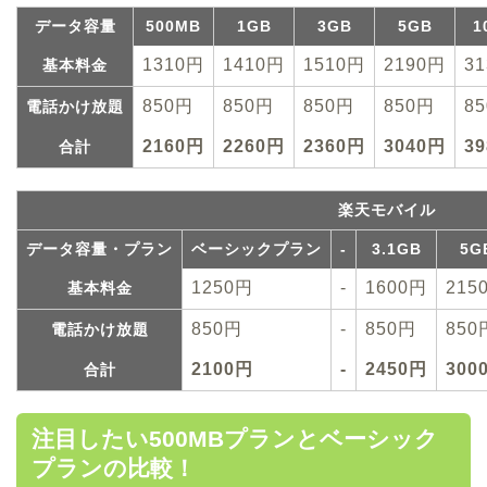
データ容量
500MB
1GB
3GB
5GB
1
1310円
1410円
1510円
2190円
3
基本料金
850円
850円
850円
850円
8
電話かけ放題
2160円
2260円
2360円
3040円
3
合計
楽天モバイル
データ容量・プラン
ベーシックプラン
-
3.1GB
5G
1250円
-
1600円
215
基本料金
850円
-
850円
850
電話かけ放題
2100円
-
2450円
300
合計
注目したい500MBプランとベーシック
プランの比較！