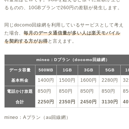
るものの、10GBプランで260円の差額が発生します。
同じdocomo回線網を利用しているサービスとして考え
た場合、
毎月のデータ通信量が多い人は楽天モバイル
を契約する方がお得
と言えます。
mineo：Dプラン（docomo回線網）
データ容量
500MB
1GB
3GB
5GB
1
1400円
1500円
1600円
2280円
3
基本料金
850円
850円
850円
850円
8
電話かけ放題
2250円
2350円
2450円
3130円
4
合計
mineo：Aプラン（au回線網）