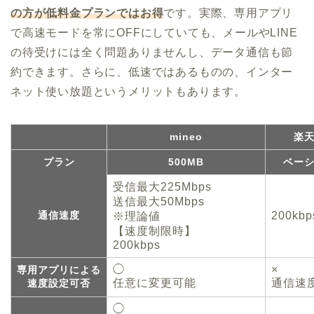
の方が低料金プランではお得
です。実際、専用アプリ
で高速モードを常にOFFにしていても、メールやLINE
の待受けには全く問題ありませんし、データ通信も節
約できます。さらに、低速ではあるものの、インター
ネット使い放題というメリットもあります。
mineo
楽
プラン
500MB
ベー
受信最大225Mbps
送信最大50Mbps
通信速度
200kbp
※理論値
【速度制限時】
200kbps
◯
×
専用アプリによる
任意に変更可能
通信速
速度設定可否
◯