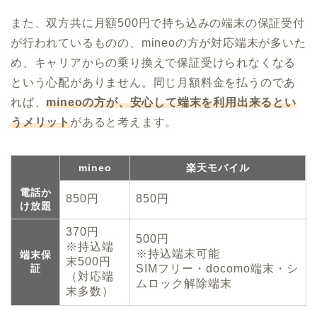
また、双方共に月額500円で持ち込みの端末の保証受付
が行われているものの、mineoの方が対応端末が多いた
め、キャリアからの乗り換えで保証受けられなくなる
という心配がありません。同じ月額料金を払うのであ
れば、
mineoの方が、安心して端末を利用出来るとい
うメリット
があると考えます。
mineo
楽天モバイル
電話か
850円
850円
け放題
370円
500円
※持込端
※持込端末可能
端末保
末500円
証
SIMフリー・docomo端末・シ
（対応端
ムロック解除端末
末多数）