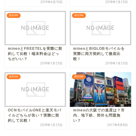
2019年6月10日
2018年1月23日
格安SIM
格安SIM
mineoとFREETELを実際に契
mineoとBIGLOBモバイルを
約して比較！端末料金はどっ
実際に両方契約して徹底比
ちがいい？
較！
2018年1月23日
2018年1月23日
格安SIM
格安SIM
OCNモバイルONEと楽天モバ
mineoの大阪での速度は？市
イルどちらが良い？実際に契
内、地下鉄、郊外も問題無
約して比較！
い？
2018年1月23日
2017年8月8日