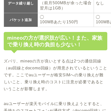
（前月500MBが余った場合
なし
データ繰り越し
翌月は1GB）
◯
◯
パケット追加
100MBあたり150円
100M
mineoの方が選択肢が広い！また、家族
で乗り換え時の負担も少ない！
ズバリ、mineoの方が良いとする点は2つの通信回線
（au回線とdocomo回線）が用意されているということ
です。ここでauユーザーが格安SIMへの乗り換えが難
しいこと、乗り換え時のコストに注意が必要であると
いうことが影響します。
auユーザーが楽天モバイルに乗り換えようとすると、
手持ちのスマートフォンが通信方式（docomo回線）に