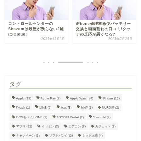
コントロールセンターの
iPhone修理救急便バッテリー
Shazamは履歴が残らない?鍵
交換と画面割れの口コミ!タッ
はiCloud!
チの反応が悪くなる?
2025年12月1日
2025年7月25日
タグ
Apple
(23)
Apple Pay
(3)
Apple Watch
(4)
iPhone
(16)
Kyash
(1)
LINE
(5)
Mac
(3)
MNP
(3)
NURO光
(2)
OCNモバイルONE
(2)
TOYOTA Wallet
(2)
Y!mobile
(2)
アプリ
(12)
イヤホン
(2)
エアコン
(7)
ガジェット
(3)
キャンペーン
(3)
ソフトバンク
(2)
ネット回線
(4)