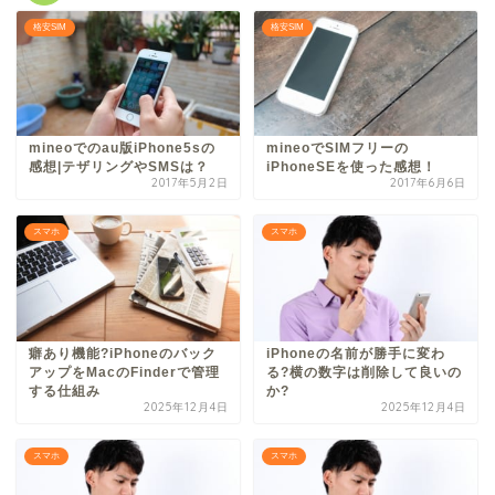
格安SIM
格安SIM
mineoでのau版iPhone5sの
mineoでSIMフリーの
感想|テザリングやSMSは？
iPhoneSEを使った感想！
2017年5月2日
2017年6月6日
スマホ
スマホ
癖あり機能?iPhoneのバック
iPhoneの名前が勝手に変わ
アップをMacのFinderで管理
る?横の数字は削除して良いの
する仕組み
か?
2025年12月4日
2025年12月4日
スマホ
スマホ