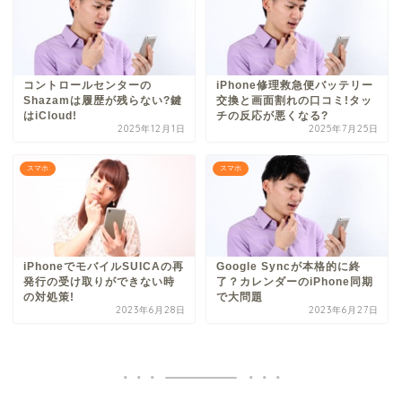
コントロールセンターの
iPhone修理救急便バッテリー
Shazamは履歴が残らない?鍵
交換と画面割れの口コミ!タッ
はiCloud!
チの反応が悪くなる?
2025年12月1日
2025年7月25日
スマホ
スマホ
iPhoneでモバイルSUICAの再
Google Syncが本格的に終
発行の受け取りができない時
了？カレンダーのiPhone同期
の対処策!
で大問題
2023年6月28日
2023年6月27日