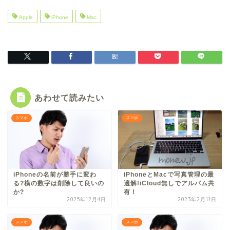
Apple
iPhone
Mac
あわせて読みたい
スマホ
スマホ
iPhoneの名前が勝手に変わ
iPhoneとMacで写真管理の最
る?横の数字は削除して良いの
適解!iCloud無しでアルバム共
か?
有！
2025年12月4日
2023年2月11日
スマホ
スマホ