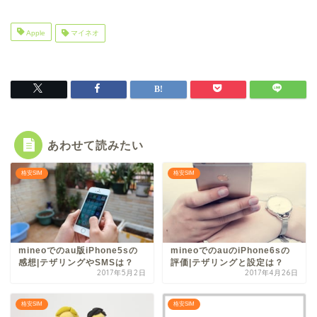
Apple
マイネオ
あわせて読みたい
格安SIM
格安SIM
mineoでのau版iPhone5sの
mineoでのauのiPhone6sの
感想|テザリングやSMSは？
評価|テザリングと設定は？
2017年5月2日
2017年4月26日
格安SIM
格安SIM