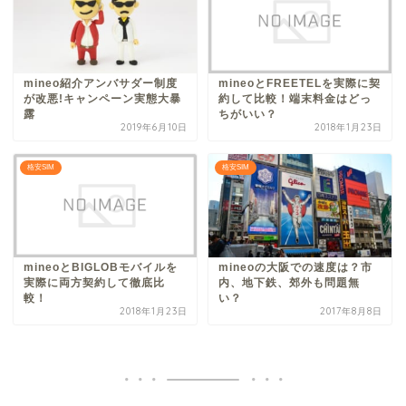
mineo紹介アンバサダー制度
mineoとFREETELを実際に契
が改悪!キャンペーン実態大暴
約して比較！端末料金はどっ
露
ちがいい？
2019年6月10日
2018年1月23日
格安SIM
格安SIM
mineoとBIGLOBモバイルを
mineoの大阪での速度は？市
実際に両方契約して徹底比
内、地下鉄、郊外も問題無
較！
い？
2018年1月23日
2017年8月8日