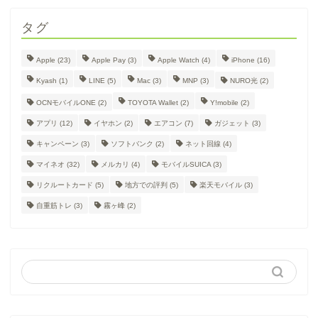
タグ
Apple
(23)
Apple Pay
(3)
Apple Watch
(4)
iPhone
(16)
Kyash
(1)
LINE
(5)
Mac
(3)
MNP
(3)
NURO光
(2)
OCNモバイルONE
(2)
TOYOTA Wallet
(2)
Y!mobile
(2)
アプリ
(12)
イヤホン
(2)
エアコン
(7)
ガジェット
(3)
キャンペーン
(3)
ソフトバンク
(2)
ネット回線
(4)
マイネオ
(32)
メルカリ
(4)
モバイルSUICA
(3)
リクルートカード
(5)
地方での評判
(5)
楽天モバイル
(3)
自重筋トレ
(3)
霧ヶ峰
(2)