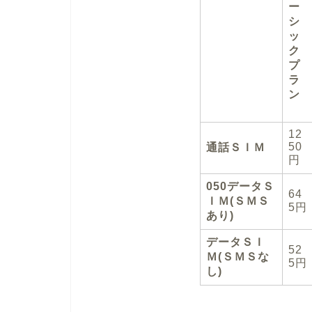
ー
シ
ッ
ク
プ
ラ
ン
12
50
通話ＳＩＭ
円
050データＳ
64
ＩＭ(ＳＭＳ
5円
あり)
データＳＩ
52
Ｍ(ＳＭＳな
5円
し)