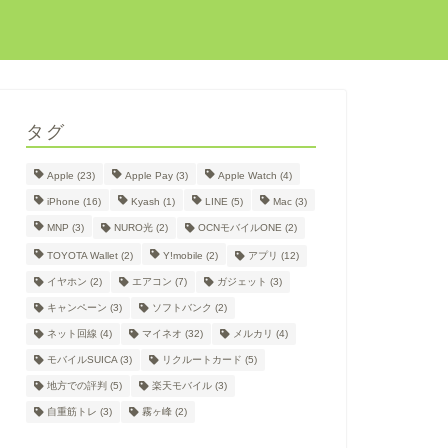
タグ
Apple
(23)
Apple Pay
(3)
Apple Watch
(4)
iPhone
(16)
Kyash
(1)
LINE
(5)
Mac
(3)
MNP
(3)
NURO光
(2)
OCNモバイルONE
(2)
TOYOTA Wallet
(2)
Y!mobile
(2)
アプリ
(12)
イヤホン
(2)
エアコン
(7)
ガジェット
(3)
キャンペーン
(3)
ソフトバンク
(2)
ネット回線
(4)
マイネオ
(32)
メルカリ
(4)
モバイルSUICA
(3)
リクルートカード
(5)
地方での評判
(5)
楽天モバイル
(3)
自重筋トレ
(3)
霧ヶ峰
(2)