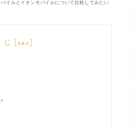
モバイルとイオンモバイルについて比較してみたい
くじ
[
]
非表示
？