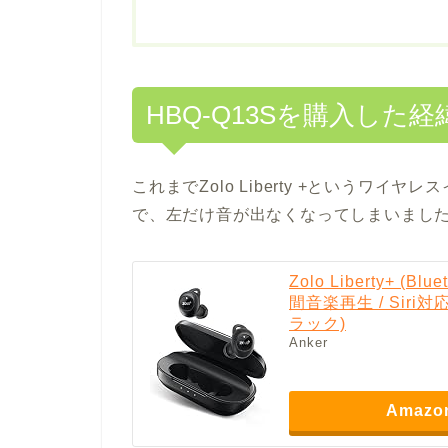
HBQ-Q13Sを購入した経
これまでZolo Liberty +というワ
で、左だけ音が出なくなってしまいまし
Zolo Liberty+ 
間音楽再生 / Siri
ラック)
Anker
Amazo