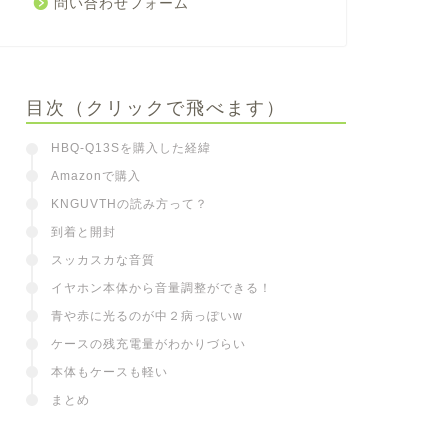
問い合わせフォーム
目次（クリックで飛べます）
HBQ-Q13Sを購入した経緯
Amazonで購入
KNGUVTHの読み方って？
到着と開封
スッカスカな音質
イヤホン本体から音量調整ができる！
青や赤に光るのが中２病っぽいw
ケースの残充電量がわかりづらい
本体もケースも軽い
まとめ