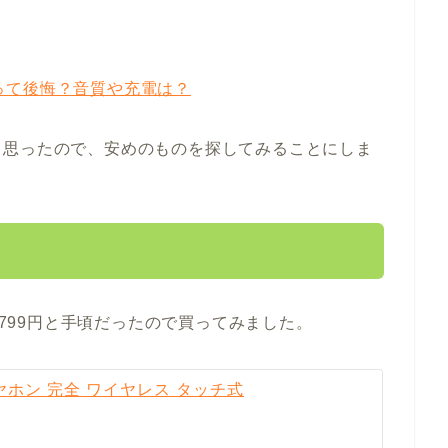
ュー！買って後悔？音質や充電は？
と思ったので、安めのものを探してみることにしま
,799円と手頃だったので買ってみました。
othイヤホン 完全 ワイヤレス タッチ式