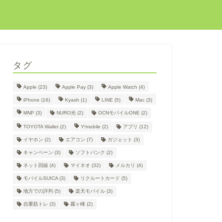
タグ
Apple
(23)
Apple Pay
(3)
Apple Watch
(4)
iPhone
(16)
Kyash
(1)
LINE
(5)
Mac
(3)
MNP
(3)
NURO光
(2)
OCNモバイルONE
(2)
TOYOTA Wallet
(2)
Y!mobile
(2)
アプリ
(12)
イヤホン
(2)
エアコン
(7)
ガジェット
(3)
キャンペーン
(3)
ソフトバンク
(2)
ネット回線
(4)
マイネオ
(32)
メルカリ
(4)
モバイルSUICA
(3)
リクルートカード
(5)
地方での評判
(5)
楽天モバイル
(3)
自重筋トレ
(3)
霧ヶ峰
(2)