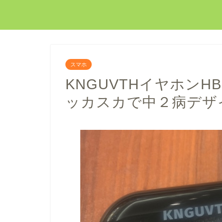
スマホ
KNGUVTHイヤホンH
ッカスカで中２病デザ