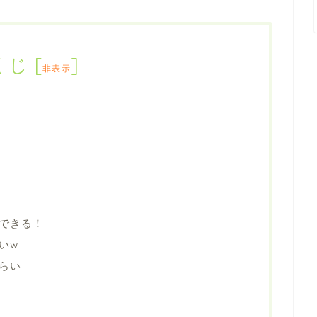
くじ
[
]
非表示
できる！
いw
らい