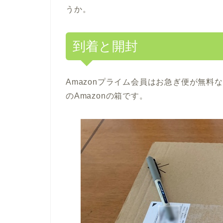
うか。
到着と開封
Amazonプライム会員はお急ぎ便が無
のAmazonの箱です。