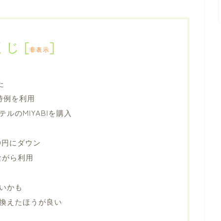
くじ
[
]
非表示
た
特例を利用
ルのMIYABIを購入
00円にダウン
ながら利用
いかも
換えたほうが良い