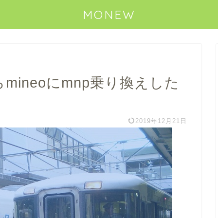
MONEW
らmineoにmnp乗り換えした
2019年12月21日