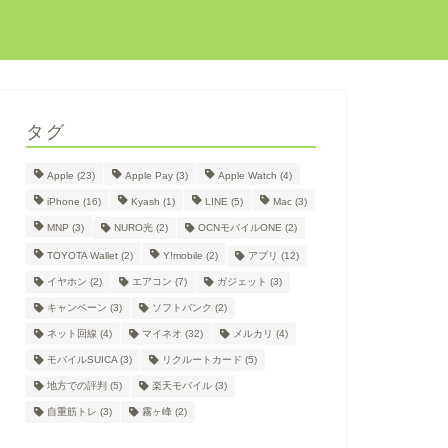
タグ
Apple
(23)
Apple Pay
(3)
Apple Watch
(4)
iPhone
(16)
Kyash
(1)
LINE
(5)
Mac
(3)
MNP
(3)
NURO光
(2)
OCNモバイルONE
(2)
TOYOTA Wallet
(2)
Y!mobile
(2)
アプリ
(12)
イヤホン
(2)
エアコン
(7)
ガジェット
(3)
キャンペーン
(3)
ソフトバンク
(2)
ネット回線
(4)
マイネオ
(32)
メルカリ
(4)
モバイルSUICA
(3)
リクルートカード
(5)
地方での評判
(5)
楽天モバイル
(3)
自重筋トレ
(3)
霧ヶ峰
(2)