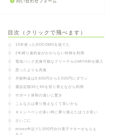
問い合わせフォーム
目次（クリックで飛べます）
15年使ったDOCOMOを捨てた
2年縛り違約金がかからない特例を利用
電池パック交換可能なフリーテルのMIYABIを購入
思ったよりも高速
月額料金は9,600円から3,500円にダウン
通話定額30と60を切り替えながら利用
サポート体制の違いに驚き
こんな人は乗り換えなくて良いかも
キャンペーンが多い時に乗り換えたほうが良い
さいごに
mineo申込で1,000円分の電子マネーがもらえ
る？