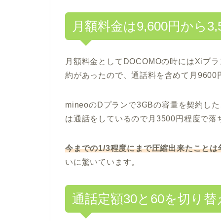
月額料金は9,600円から3
月額料金としてDOCOMOの時にはXiプ
約があったので、通話料を含めて月960
mineoのDプランで3GBの容量を契約し
は通話をしているので月3500円程度で
今までの1/3程度にまで圧縮出来たこと
いに驚いています。
通話定額30と60を切り