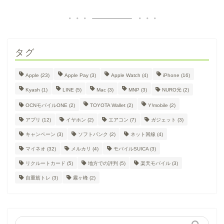
タグ
Apple
(23)
Apple Pay
(3)
Apple Watch
(4)
iPhone
(16)
Kyash
(1)
LINE
(5)
Mac
(3)
MNP
(3)
NURO光
(2)
OCNモバイルONE
(2)
TOYOTA Wallet
(2)
Y!mobile
(2)
アプリ
(12)
イヤホン
(2)
エアコン
(7)
ガジェット
(3)
キャンペーン
(3)
ソフトバンク
(2)
ネット回線
(4)
マイネオ
(32)
メルカリ
(4)
モバイルSUICA
(3)
リクルートカード
(5)
地方での評判
(5)
楽天モバイル
(3)
自重筋トレ
(3)
霧ヶ峰
(2)