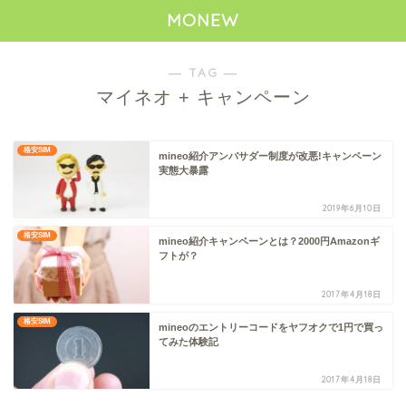
MONEW
― TAG ―
マイネオ + キャンペーン
格安SIM
mineo紹介アンバサダー制度が改悪!キャンペーン
実態大暴露
2019年6月10日
格安SIM
mineo紹介キャンペーンとは？2000円Amazonギ
フトが？
2017年4月18日
格安SIM
mineoのエントリーコードをヤフオクで1円で買っ
てみた体験記
2017年4月18日