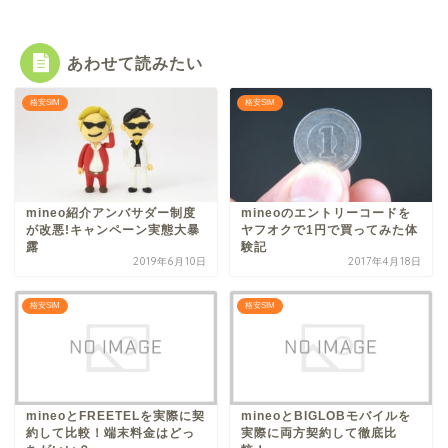
あわせて読みたい
格安SIM
格安SIM
mineo紹介アンバサダー制度
mineoのエントリーコードを
が改悪!キャンペーン実態大暴
ヤフオクで1円で買ってみた体
露
験記
2019年6月10日
2017年4月18日
格安SIM
格安SIM
mineoとFREETELを実際に契
mineoとBIGLOBモバイルを
約して比較！端末料金はどっ
実際に両方契約して徹底比