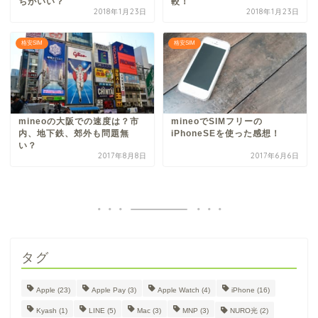
ちがいい？
較！
2018年1月23日
2018年1月23日
格安SIM
格安SIM
mineoの大阪での速度は？市
mineoでSIMフリーの
内、地下鉄、郊外も問題無
iPhoneSEを使った感想！
い？
2017年8月8日
2017年6月6日
タグ
Apple
(23)
Apple Pay
(3)
Apple Watch
(4)
iPhone
(16)
Kyash
(1)
LINE
(5)
Mac
(3)
MNP
(3)
NURO光
(2)