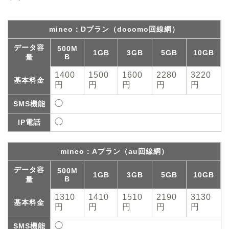
mineo：Dプラン（docomo回線網）
データ容
500M
1GB
3GB
5GB
10GB
B
量
1400
1500
1600
2280
3220
基本料金
円
円
円
円
円
◯
SMS機能
◯
IP電話
mineo：Aプラン（au回線網）
データ容
500M
1GB
3GB
5GB
10GB
B
量
1310
1410
1510
2190
3130
基本料金
円
円
円
円
円
◯
SMS機能