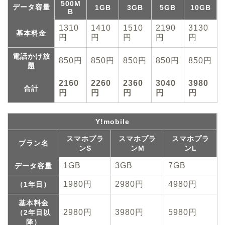
500M
データ容量
1GB
3GB
5GB
10GB
B
1310
1410
1510
2190
3130
基本料金
円
円
円
円
円
電話かけ放
850円
850円
850円
850円
850円
題
2160
2260
2360
3040
3980
合計
円
円
円
円
円
Y!mobile
スマホプラ
スマホプラ
スマホプラ
プラン名
ンS
ンM
ンL
1GB
3GB
7GB
データ容量
1980円
2980円
4980円
（1年目）
基本料金
2980円
3980円
5980円
（2年目以
降）