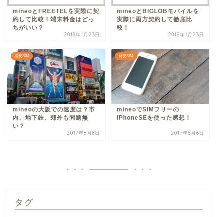
mineoとFREETELを実際に契
mineoとBIGLOBモバイルを
約して比較！端末料金はどっ
実際に両方契約して徹底比
ちがいい？
較！
2018年1月23日
2018年1月23日
格安SIM
格安SIM
mineoの大阪での速度は？市
mineoでSIMフリーの
内、地下鉄、郊外も問題無
iPhoneSEを使った感想！
い？
2017年8月8日
2017年6月6日
タグ