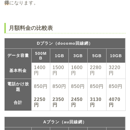
得
になります。
月額料金の比較表
Dプラン（docomo回線網）
500M
データ容量
1GB
3GB
5GB
10GB
B
1400
1500
1600
2280
3220
基本料金
円
円
円
円
円
電話かけ放
850円
850円
850円
850円
850円
題
2250
2350
2450
3130
4070
合計
円
円
円
円
円
Aプラン（au回線網）