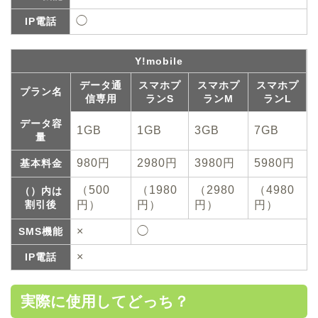
◯
IP電話
Y!mobile
データ通
スマホプ
スマホプ
スマホプ
プラン名
信専用
ランS
ランM
ランL
データ容
1GB
1GB
3GB
7GB
量
980円
2980円
3980円
5980円
基本料金
（500
（1980
（2980
（4980
（）内は
割引後
円）
円）
円）
円）
×
◯
SMS機能
×
IP電話
実際に使用してどっち？