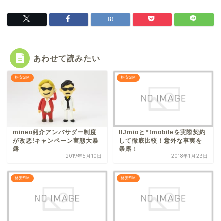
あわせて読みたい
格安SIM
格安SIM
mineo紹介アンバサダー制度
IIJmioとY!mobileを実際契約
が改悪!キャンペーン実態大暴
して徹底比較！意外な事実を
露
暴露！
2019年6月10日
2018年1月23日
格安SIM
格安SIM