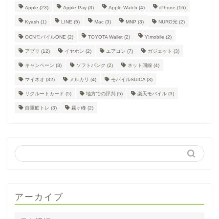
Apple
(23)
Apple Pay
(3)
Apple Watch
(4)
iPhone
(16)
Kyash
(1)
LINE
(5)
Mac
(3)
MNP
(3)
NURO光
(2)
OCNモバイルONE
(2)
TOYOTA Wallet
(2)
Y!mobile
(2)
アプリ
(12)
イヤホン
(2)
エアコン
(7)
ガジェット
(3)
キャンペーン
(3)
ソフトバンク
(2)
ネット回線
(4)
マイネオ
(32)
メルカリ
(4)
モバイルSUICA
(3)
リクルートカード
(5)
地方での評判
(5)
楽天モバイル
(3)
自重筋トレ
(3)
霧ヶ峰
(2)
アーカイブ