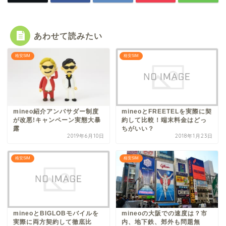
あわせて読みたい
格安SIM
格安SIM
mineo紹介アンバサダー制度
mineoとFREETELを実際に契
が改悪!キャンペーン実態大暴
約して比較！端末料金はどっ
露
ちがいい？
2019年6月10日
2018年1月23日
格安SIM
格安SIM
mineoとBIGLOBモバイルを
mineoの大阪での速度は？市
実際に両方契約して徹底比
内、地下鉄、郊外も問題無