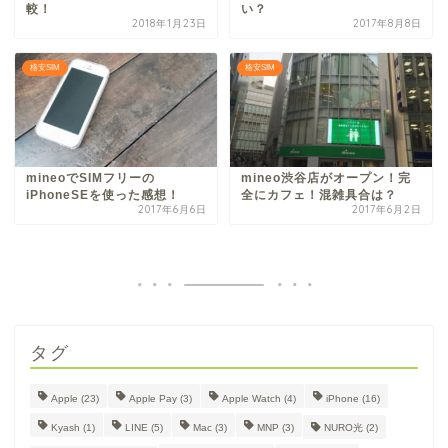
較！
い？
2018年1月23日
2017年8月8日
格安SIM
格安SIM
mineoでSIMフリーの
mineo渋谷店がオープン！完
iPhoneSEを使った感想！
全にカフェ！混雑具合は？
2017年6月6日
2017年6月2日
タグ
Apple
(23)
Apple Pay
(3)
Apple Watch
(4)
iPhone
(16)
Kyash
(1)
LINE
(5)
Mac
(3)
MNP
(3)
NURO光
(2)