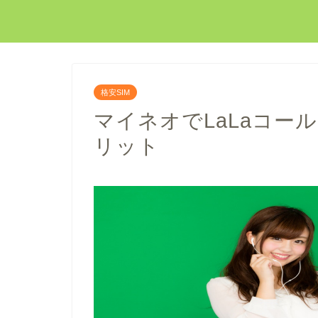
格安SIM
マイネオでLaLaコー
リット