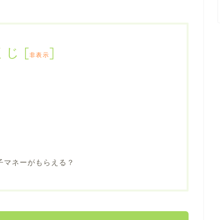
くじ
[
]
非表示
の電子マネーがもらえる？