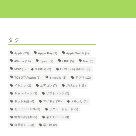
タグ
Apple
(23)
Apple Pay
(3)
Apple Watch
(4)
iPhone
(16)
Kyash
(1)
LINE
(5)
Mac
(3)
MNP
(3)
NURO光
(2)
OCNモバイルONE
(2)
TOYOTA Wallet
(2)
Y!mobile
(2)
アプリ
(12)
イヤホン
(2)
エアコン
(7)
ガジェット
(3)
キャンペーン
(3)
ソフトバンク
(2)
ネット回線
(4)
マイネオ
(32)
メルカリ
(4)
モバイルSUICA
(3)
リクルートカード
(5)
地方での評判
(5)
楽天モバイル
(3)
自重筋トレ
(3)
霧ヶ峰
(2)