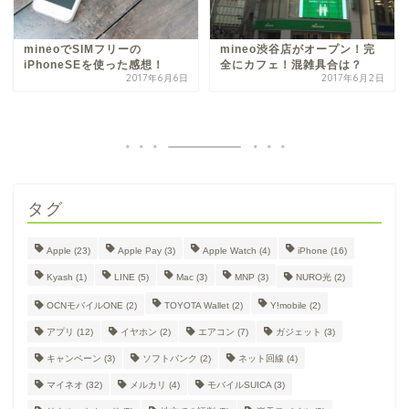
mineoでSIMフリーの
mineo渋谷店がオープン！完
iPhoneSEを使った感想！
全にカフェ！混雑具合は？
2017年6月6日
2017年6月2日
タグ
Apple
(23)
Apple Pay
(3)
Apple Watch
(4)
iPhone
(16)
Kyash
(1)
LINE
(5)
Mac
(3)
MNP
(3)
NURO光
(2)
OCNモバイルONE
(2)
TOYOTA Wallet
(2)
Y!mobile
(2)
アプリ
(12)
イヤホン
(2)
エアコン
(7)
ガジェット
(3)
キャンペーン
(3)
ソフトバンク
(2)
ネット回線
(4)
マイネオ
(32)
メルカリ
(4)
モバイルSUICA
(3)